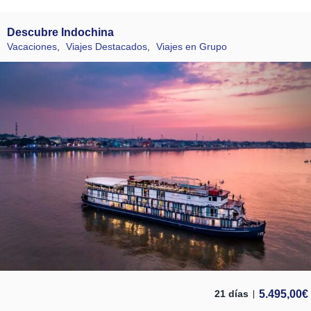
Descubre Indochina
Vacaciones
,
Viajes Destacados
,
Viajes en Grupo
5.495,00
€
21 días