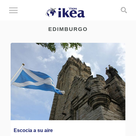
Cambiar
al
modo
EDIMBURGO
de
navegación
Escocia a su aire